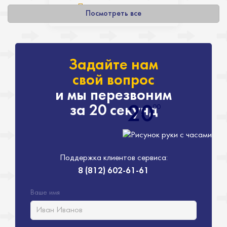
Показать полностью
Посмотреть все
Задайте нам
свой вопрос
и мы перезвоним
за 20 секунд
00
20
Поддержка клиентов сервиса:
8 (812) 602-61-61
Ваше имя